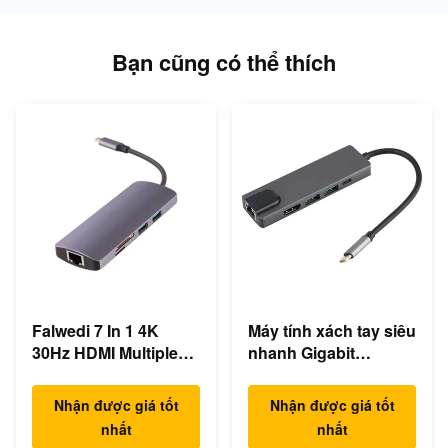
Bạn cũng có thể thích
Falwedi 7 In 1 4K
Máy tính xách tay siêu
30Hz HDMI Multiple
nhanh Gigabit
USB Type C Hub
Ethernet USB C
Docking Station
Nhận được giá tốt
Nhận được giá tốt
nhất
nhất