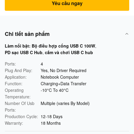
Yêu cầu ngay
Chi tiết sản phẩm
Làm nổi bật:
Bộ điều hợp cổng USB C 100W
,
PD sạc USB C Hub
,
cắm và chơi USB C hub
Ports:
4
Plug And Play:
Yes, No Driver Required
Application:
Notebook Computer
Function:
Charging+Data Transfer
Operating
-10°C To 40°C
Temperature:
Number Of Usb
Multiple (varies By Model)
Ports:
Production Cycle:
12-18 Days
Warranty:
18 Months