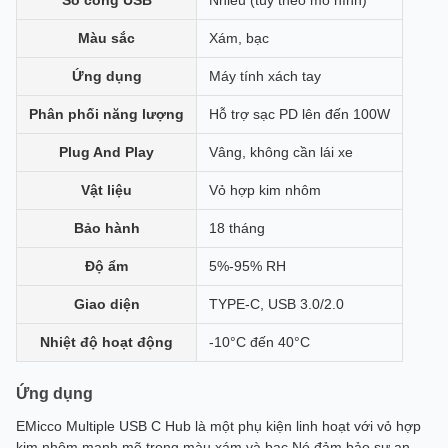
Số cổng USB
Nhiều (tùy theo mô hình)
Màu sắc
Xám, bạc
Ứng dụng
Máy tính xách tay
Phân phối năng lượng
Hỗ trợ sạc PD lên đến 100W
Plug And Play
Vâng, không cần lái xe
Vật liệu
Vỏ hợp kim nhôm
Bảo hành
18 tháng
Độ ẩm
5%-95% RH
Giao diện
TYPE-C, USB 3.0/2.0
Nhiệt độ hoạt động
-10°C đến 40°C
Ứng dụng
EMicco Multiple USB C Hub là một phụ kiện linh hoạt với vỏ hợp
kim nhôm mạnh mẽ trong màu xám và bạc.Nó đảm bảo sự an