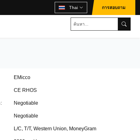
Thai
การสอบถาม
EMicco
CE RHOS
:
Negotiable
Negotiable
L/C, T/T, Western Union, MoneyGram