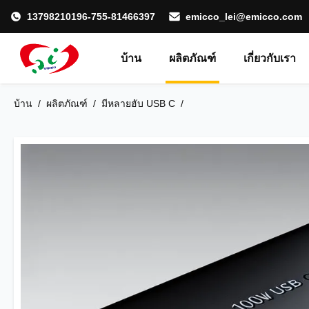
13798210196-755-81466397
emicco_lei@emicco.com
บ้าน
ผลิตภัณฑ์
เกี่ยวกับเรา
บ้าน
/
ผลิตภัณฑ์
/
มีหลายฮับ USB C
/