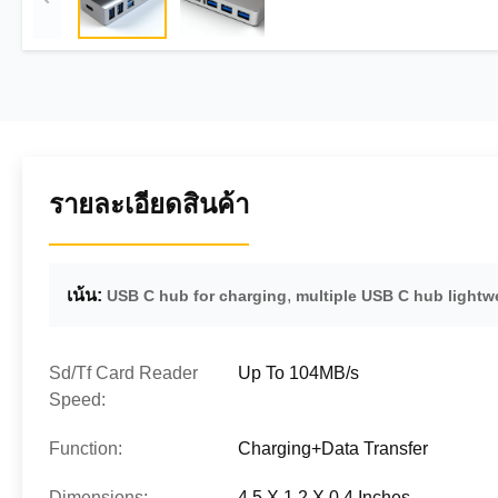
รายละเอียดสินค้า
เน้น:
,
USB C hub for charging
multiple USB C hub lightw
Sd/Tf Card Reader
Up To 104MB/s
Speed:
Function:
Charging+Data Transfer
Dimensions:
4.5 X 1.2 X 0.4 Inches