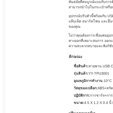
ทันสมัยที่สมบูรณ์แบบกับการตั
สามารถนําไปในกระเป๋าหรือกร
อุปกรณ์ปรับตัวนี้พร้อมกับ U
แท็บเล็ต สมาร์ทโฟน และอื่นๆ
ของคุณ
ไม่ว่าคุณต้องการเชื่อมต่ออุ
ทางออกที่เหมาะสมการ ออกแบบ ท
ความสะดวกสบายและฟังก์ชันท
ลักษณะ
ชื่อสินค้า:
สายพาน USB C
รุ่นสินค้า:
YY-TPU3001
อุณหภูมิการทํางาน
-10°C 
วัสดุของเปลือก:
ABS+สกัดอ
ปฏิบัติการ:
การชาร์จ+การ
ขนาด:
4.5 X 1.2 X 0.4 นิ้