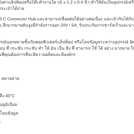
้งค่าแล็ปท็อปหรือโต๊ะทํางานใด ๆ5 x 1.2 x 0.4 นิ้ว ทําให้มันเป็นอุปกรณ์เสร
ะเป๋าได้ง่าย
SB C Connector Hub และสามารถเชื่อมต่อได้อย่างต่อเนื่อง และเข้ากันได้กับ
 อีกมากมายคันจูงมีกําลังการออก 20V / 5A, รับประกันการชาร์จเร็วและน่าเช
ปกรณ์นอกหลายชิ้นกับคอมพิวเตอร์แล็ปท็อป หรือโอนข้อมูลระหว่างอุปกรณ์ อั
ี่ กระชับ กระชับ ทํา ให้ มัน เป็น สิ่ง ที่ สามารถ ใช้ ได้ อย่าง มากมาย ใน
ี่คุณต้องการที่จะมีความผลิตและมีองค์กร
 หลายสาย
ถึง 40°C
ลูมิเนียม
โอนข้อมูล
ว