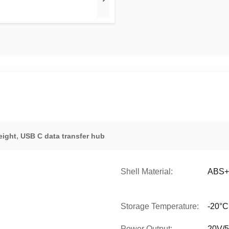
,
eight
USB C data transfer hub
Shell Material:
ABS+
Storage Temperature:
-20°C
Power Output:
20V/