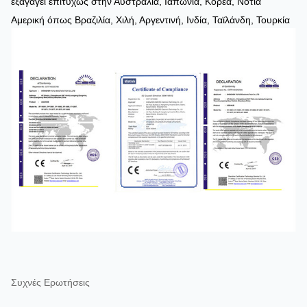
εξαγάγει επιτυχώς στην Αυστραλία, Ιαπωνία, Κορέα, Νότια
Αμερική όπως Βραζιλία, Χιλή, Αργεντινή, Ινδία, Ταϊλάνδη, Τουρκία
Συχνές Ερωτήσεις