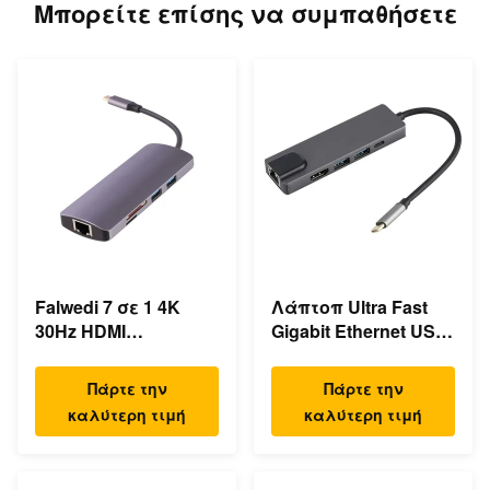
Μπορείτε επίσης να συμπαθήσετε
Falwedi 7 σε 1 4K
Λάπτοπ Ultra Fast
30Hz HDMI
Gigabit Ethernet USB
Πολλαπλές USB
C Σταθμός
τύπου C Hub
Αποσύνδεσης
Πάρτε την
Πάρτε την
καλύτερη τιμή
καλύτερη τιμή