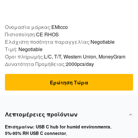
Ονομασία μάρκας:
EMicco
Πιστοποίηση:
CE RHOS
Ελάχιστη ποσότητα παραγγελίας:
Negotiable
Τιμή:
Negotiable
Όροι πληρωμής:
L/C, T/T, Western Union, MoneyGram
Δυνατότητα Προμήθειας:
2000pcs/day
Ερώτηση Τώρα
Λεπτομέρειες προϊόντων
Επισημαίνω:
USB C hub for humid environments
,
5%-95% RH USB C connector
,