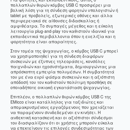
πολλαπλών θυρών κόμβος USB C προσφέρει μια
βολική λύση για τη σύνδεση φορητών υπολογιστών ή
tablet με προβολείς, εξωτερικές οθόνες και άλλα
περιφερειακά σε αίθουσες διδασκαλίας ή
αμφιθέατρα. Το συμπαγές μέγεθος και η εύκολη
λειτουργία plug-and-play τον καθιστούν ιδανικό για
εκπαιδευτικά περιβάλλοντα όπου η ευελιξία και η
φορητότητα είναι απαραίτητες.
Στον τομέα της ψυχαγωγίας, ο κόμβος USB C μπορεί
να χρησιμοποιηθεί για τη σύνδεση διαφόρων
συσκευών με έξυπνες τηλεοράσεις, κονσόλες
παιχνιδιών και ηχοσυστήματα, δημιουργώντας μια
απρόσκοπτη εμπειρία πολυμέσων. Η συμβατότητά
του με ένα ευρύ φάσμα συσκευών και η αξιόπιστη
απόδοσή του τον καθιστούν πολύτιμη προσθήκη σε
οποιαδήποτε οικιακή εγκατάσταση ψυχαγωγίας.
Επιπλέον, ο πολλαπλών θυρών κόμβος USB C της
EMicco είναι κατάλληλος για ταξιδιώτες και
απομακρυσμένους εργαζόμενους που χρειάζεται
να παραμένουν συνδεδεμένοι εν κινήσει. Η
ανθεκτική κατασκευή και οι αξιόπιστοι σύνδεσμοι
του διασφαλίζουν ότι οι χρήστες μπορούν εύκολα
να επεκτείνουν τις επιλογές συνδεσιμότητας των