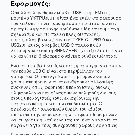
Εφαρμογές:
Ο πολλαπλών θυρών κόμβος USB C της EMicco,
μοντέλο YY-TPU3001, είναι ένα ευέλικτο αξεσουάρ
που καλύπτει ένα ευρύ φάσμα περιστάσεων και
σεναρίων εφαρμογής προϊόντων. Με τον συμπαγή
σχεδιασμό και τις πολλαπλές διεπαφές,
συμπεριλαμβανομένων των TYPE-C, USB3.0 και
USB2.0, αυτός ο κόμβος USB C πολλαπλών
λειτουργιών από τη SHENZHEN έχει σχεδιαστεί για
να καλύπτει διάφορες ανάγκες συνδεσιμότητας.
Ένα από τα βασικά σενάρια εφαρμογής για αυτόν
τον κόμβο USB C είναι στο περιβάλλον του
γραφείου. Οι επαγγελματίες μπορούν να τον
χρησιμοποιήσουν για να συνδέσουν πολλαπλές
συσκευές όπως φορητούς υπολογιστές, οθόνες,
πληκτρολόγια και εξωτερικούς σκληρούς δίσκους
στους υπολογιστές τους, ενισχύοντας την
παραγωγικότητα και την αποδοτικότητα. Ο
σχεδιασμός πολλαπλών θυρών του κόμβου
επιτρέπει την απρόσκοπτη μεταφορά δεδομένων
και τη φόρτιση, καθιστώντας τον ένα απαραίτητο
εργαλείο για τους σύγχρονους χώρους εργασίας.
Για φοιτητές και εκπαιδευτικούς, αυτός ο