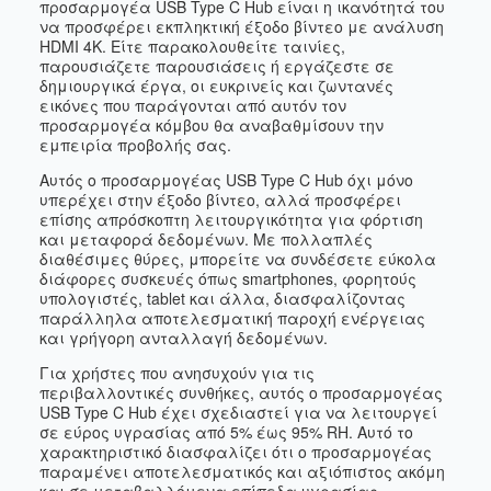
προσαρμογέα USB Type C Hub είναι η ικανότητά του
να προσφέρει εκπληκτική έξοδο βίντεο με ανάλυση
HDMI 4K. Είτε παρακολουθείτε ταινίες,
παρουσιάζετε παρουσιάσεις ή εργάζεστε σε
δημιουργικά έργα, οι ευκρινείς και ζωντανές
εικόνες που παράγονται από αυτόν τον
προσαρμογέα κόμβου θα αναβαθμίσουν την
εμπειρία προβολής σας.
Αυτός ο προσαρμογέας USB Type C Hub όχι μόνο
υπερέχει στην έξοδο βίντεο, αλλά προσφέρει
επίσης απρόσκοπτη λειτουργικότητα για φόρτιση
και μεταφορά δεδομένων. Με πολλαπλές
διαθέσιμες θύρες, μπορείτε να συνδέσετε εύκολα
διάφορες συσκευές όπως smartphones, φορητούς
υπολογιστές, tablet και άλλα, διασφαλίζοντας
παράλληλα αποτελεσματική παροχή ενέργειας
και γρήγορη ανταλλαγή δεδομένων.
Για χρήστες που ανησυχούν για τις
περιβαλλοντικές συνθήκες, αυτός ο προσαρμογέας
USB Type C Hub έχει σχεδιαστεί για να λειτουργεί
σε εύρος υγρασίας από 5% έως 95% RH. Αυτό το
χαρακτηριστικό διασφαλίζει ότι ο προσαρμογέας
παραμένει αποτελεσματικός και αξιόπιστος ακόμη