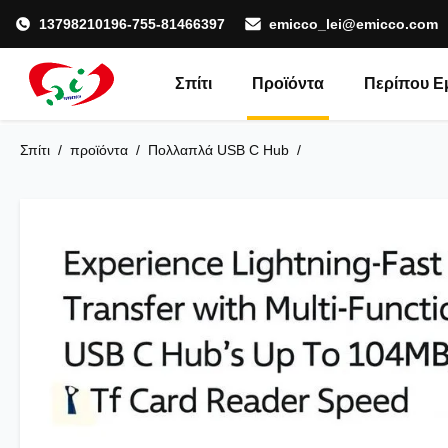
13798210196-755-81466397
emicco_lei@emicco.com
Σπίτι
Προϊόντα
Περίπου Ε
Σπίτι
/
προϊόντα
/
Πολλαπλά USB C Hub
/