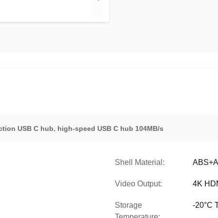
,
nction USB C hub
high-speed USB C hub 104MB/s
Shell Material:
ABS+Al
Video Output:
4K HD
Storage
-20°C 
Temperature: