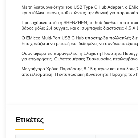
Με τη λειτουργικότητα του USB Type C Hub Adapter, ο EMi
κρυστάλλινη εικόνα, καθιστώντας την ιδανική για παρουσιάσ
Προερχόμενο από τη SHENZHEN, το hub διαθέτει πιστοποι
βάρος μόλις 2,4 ουγγιές, και οι συμπαγείς διαστάσεις 4,5 X 
Ο EMicco Multi-Port USB C Hub υποστηρίζει πολλαπλές δι
Είτε χρειάζεται να μεταφέρετε δεδομένα, να συνδέσετε εξω
Όσον αφορά τις παραγγελίες, η Ελάχιστη Ποσότητα Παραγγελ
για επιχειρήσεις. Οι Λεπτομέρειες Συσκευασίας περιλαμβάν
Με γρήγορο Χρόνο Παράδοσης 8-15 ημερών και ποικίλους 
αποτελεσματική. Η εντυπωσιακή Δυνατότητα Παροχής του hu
Ετικέτες