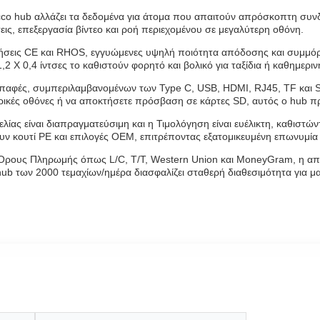
cco hub αλλάζει τα δεδομένα για άτομα που απαιτούν απρόσκοπτη συνδ
εις, επεξεργασία βίντεο και ροή περιεχομένου σε μεγαλύτερη οθόνη.
ήσεις CE και RHOS, εγγυώμενες υψηλή ποιότητα απόδοσης και συμμό
1,2 X 0,4 ίντσες το καθιστούν φορητό και βολικό για ταξίδια ή καθημερι
επαφές, συμπεριλαμβανομένων των Type C, USB, HDMI, RJ45, TF και 
τερικές οθόνες ή να αποκτήσετε πρόσβαση σε κάρτες SD, αυτός ο hub 
ίας είναι διαπραγματεύσιμη και η Τιμολόγηση είναι ευέλικτη, καθιστώ
ουν κουτί PE και επιλογές OEM, επιτρέποντας εξατομικευμένη επωνυμία
Όρους Πληρωμής όπως L/C, T/T, Western Union και MoneyGram, η από
b των 2000 τεμαχίων/ημέρα διασφαλίζει σταθερή διαθεσιμότητα για μαζ