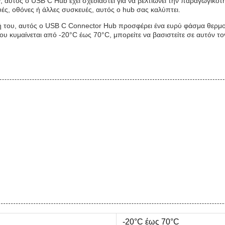
, αυτός ο USB C Hub έχει σχεδιαστεί για να βελτιώνει την παραγωγικότη
ές, οθόνες ή άλλες συσκευές, αυτός ο hub σας καλύπτει.
 του, αυτός ο USB C Connector Hub προσφέρει ένα ευρύ φάσμα θερμοκ
 κυμαίνεται από -20°C έως 70°C, μπορείτε να βασιστείτε σε αυτόν το
-20°C έως 70°C