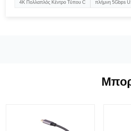
4K Πολλαπλός Κέντρο Τύπου C
πλήμνη 5Gbps U
Μπορ