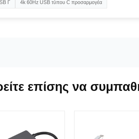
SB Γ
4k 60Hz USB τύπου C προσαρμογέα
είτε επίσης να συμπαθ