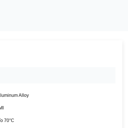
uminum Alloy
MI
To 70°C