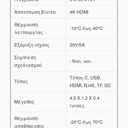
Αποτύπωση βίντεο
4K HDMI
Θέρμανση
-10°C έως 40°C
λειτουργίας
Εξόρυξη ισχύος
20V/5A
Συμπίεση
- Ναι, ναι.
σχεδιασμού
Τύπος C, USB,
Τύπος
HDMI, RJ45, TF, SD
4.5 X 1.2 X 0.4
Μέγεθος
ίντσες
Θέρμανση
-20°C έως 70°C
αποθήκευσης