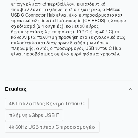
επαγγελματικό περιβάλλον, εκπαιδευτικό
περιβάλλον ή ταξιδεύετε στο εξωτερικό, ο EMicco
USB C Connector Hub είναι ένα ευπροσάρμοστο και
πρακτικό αξεσουάρ.Πιστοποίηση (CE RHOS), ελαφρύ
σχεδιασμό (2.4 ουγκιές), και ευρύ εύρος
θερμοκρασίας λειτουργίας (-10 ° C έως 40 ° C) το
κάνουν μια πολύτιμη προσθήκη στο τεχνολογικό σας
οπλοστάσιο.και διαφόρων διαθέσιμων όρων
πληρωμής, αυτός ο προσαρμογός USB τύπου C Hub
είναι προσβάσιμος σε ένα ευρύ φάσμα χρηστών.
Ετικέτες
4K Πολλαπλός Κέντρο Τύπου C
πλήμνη 5Gbps USB Γ
4k 60Hz USB τύπου C προσαρμογέα