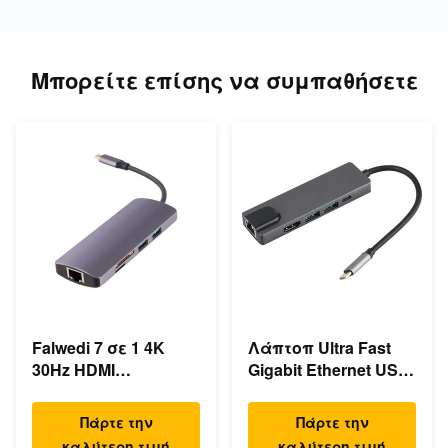
Μπορείτε επίσης να συμπαθήσετε
Falwedi 7 σε 1 4K
Λάπτοπ Ultra Fast
30Hz HDMI
Gigabit Ethernet USB
Πολλαπλές USB
C Σταθμός
τύπου C Hub
Αποσύνδεσης
Πάρτε την
Πάρτε την
καλύτερη τιμή
καλύτερη τιμή