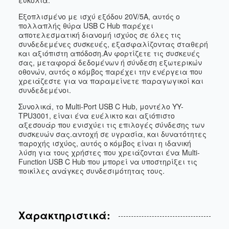
ευκολία.
Εξοπλισμένο με ισχύ εξόδου 20V/5A, αυτός ο
πολλαπλής θύρα USB C Hub παρέχει
αποτελεσματική διανομή ισχύος σε όλες τις
συνδεδεμένες συσκευές, εξασφαλίζοντας σταθερή
και αξιόπιστη απόδοση.Αν φορτίζετε τις συσκευές
σας, μεταφορά δεδομένων ή σύνδεση εξωτερικών
οθονών, αυτός ο κόμβος παρέχει την ενέργεια που
χρειάζεστε για να παραμείνετε παραγωγικοί και
συνδεδεμένοι.
Συνολικά, το Multi-Port USB C Hub, μοντέλο YY-
TPU3001, είναι ένα ευέλικτο και αξιόπιστο
αξεσουάρ που ενισχύει τις επιλογές σύνδεσης των
συσκευών σας.αντοχή σε υγρασία, και δυνατότητες
παροχής ισχύος, αυτός ο κόμβος είναι η ιδανική
λύση για τους χρήστες που χρειάζονται ένα Multi-
Function USB C Hub που μπορεί να υποστηρίξει τις
ποικίλες ανάγκες συνδεσιμότητας τους.
Χαρακτηριστικά: