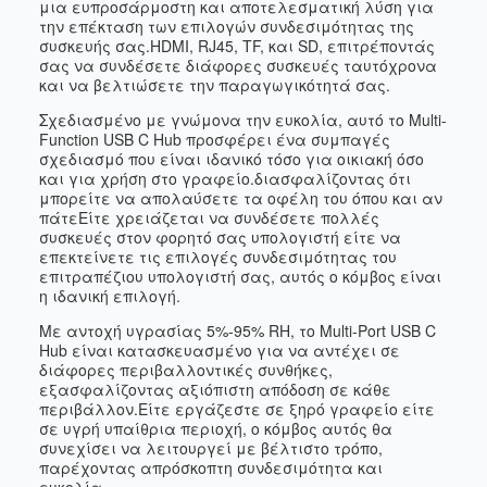
μια ευπροσάρμοστη και αποτελεσματική λύση για
την επέκταση των επιλογών συνδεσιμότητας της
συσκευής σας.HDMI, RJ45, TF, και SD, επιτρέποντάς
σας να συνδέσετε διάφορες συσκευές ταυτόχρονα
και να βελτιώσετε την παραγωγικότητά σας.
Σχεδιασμένο με γνώμονα την ευκολία, αυτό το Multi-
Function USB C Hub προσφέρει ένα συμπαγές
σχεδιασμό που είναι ιδανικό τόσο για οικιακή όσο
και για χρήση στο γραφείο.διασφαλίζοντας ότι
μπορείτε να απολαύσετε τα οφέλη του όπου και αν
πάτεΕίτε χρειάζεται να συνδέσετε πολλές
συσκευές στον φορητό σας υπολογιστή είτε να
επεκτείνετε τις επιλογές συνδεσιμότητας του
επιτραπέζιου υπολογιστή σας, αυτός ο κόμβος είναι
η ιδανική επιλογή.
Με αντοχή υγρασίας 5%-95% RH, το Multi-Port USB C
Hub είναι κατασκευασμένο για να αντέχει σε
διάφορες περιβαλλοντικές συνθήκες,
εξασφαλίζοντας αξιόπιστη απόδοση σε κάθε
περιβάλλον.Είτε εργάζεστε σε ξηρό γραφείο είτε
σε υγρή υπαίθρια περιοχή, ο κόμβος αυτός θα
συνεχίσει να λειτουργεί με βέλτιστο τρόπο,
παρέχοντας απρόσκοπτη συνδεσιμότητα και