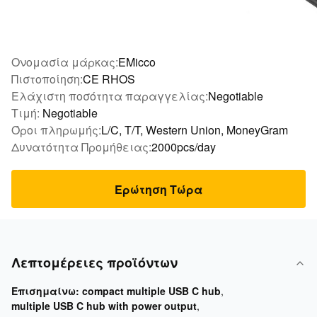
Ονομασία μάρκας:
EMicco
Πιστοποίηση:
CE RHOS
Ελάχιστη ποσότητα παραγγελίας:
Negotiable
Τιμή:
Negotiable
Όροι πληρωμής:
L/C, T/T, Western Union, MoneyGram
Δυνατότητα Προμήθειας:
2000pcs/day
Ερώτηση Τώρα
Λεπτομέρειες προϊόντων
Επισημαίνω:
compact multiple USB C hub
,
multiple USB C hub with power output
,