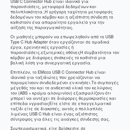
USB C Connector Hub είναι ιδανικό για
παρουσιάσεις, μεταφορά δεδομένων και
πολυπλοκότητα.,Η γρήγορη ταχύτητα μεταφοράς
δεδομένων του κόμβου και η αξιόπιστη σύνδεση το
καθιστούν ένα απαραίτητο εργαλείο για την
αύξηση της παραγωγικότητας.
Οι μαθητές μπορούν να επωφεληθούν από το USB
Type C Hub Adapter όταν εργάζονται σε ομαδικά
έργα, ερευνητικές εργασίες ή
παρουσιάσεις.εξωτερικές οθόνεςΗ συμβατότητα του
κόμβου με διάφορες συσκευές το καθιστά μια
βολική λύση για συνεργατική εργασία.
Επιπλέον, το EMicco USB C Connector Hub είναι
ιδανικό για ταξιδιώτες που χρειάζονται να
παραμείνουν συνδεδεμένοι εν κινήσει.Το συμπαγές
μέγεθός του και το ανθεκτικό υλικό του κελύφους
του (ABS + κράμα αλουμινίου) εξασφαλίζουν ότι
μπορεί να αντέχει σε διάφορες θερμοκρασίες και
επίπεδα υγρασίαςΕίτε είστε σε επαγγελματικό
ταξίδι είτε σε διακοπές, αυτός ο πολλαπλός
λιμένας USB C Hub είναι ένας αξιόπιστος
σύντροφος για όλες τις ανάγκες σύνδεσης σας.
Συμπερασματικά, είτε βρίσκεστε σε