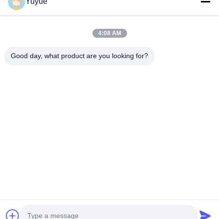
Yuyue
4:08 AM
Good day, what product are you looking for?
Στείλετε
Σπίτι
Προϊόντα
Περίπου Εμείς
Γύρος Εργοστασίων
Ποιοτικός Έλεγχος
Μας Ελάτε Σε Επαφή Με
Ζητήστε Ένα Απόσπασμα
© 2026 Shenzhen Yuyue Electronic Technology Co., Ltd. All Rights
Reserved.