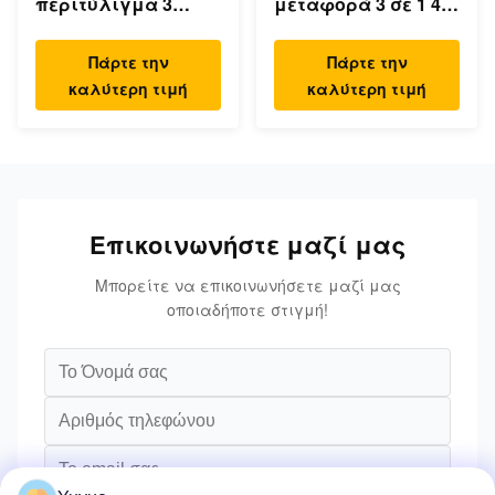
περιτύλιγμα 3
μεταφορά 3 σε 1 4K
θύρες RJ45 Ethernet
HDMI 1080P USB
USB Type C Hub
Type C Hub
Πάρτε την
Πάρτε την
καλύτερη τιμή
καλύτερη τιμή
Επικοινωνήστε μαζί μας
Μπορείτε να επικοινωνήσετε μαζί μας
οποιαδήποτε στιγμή!