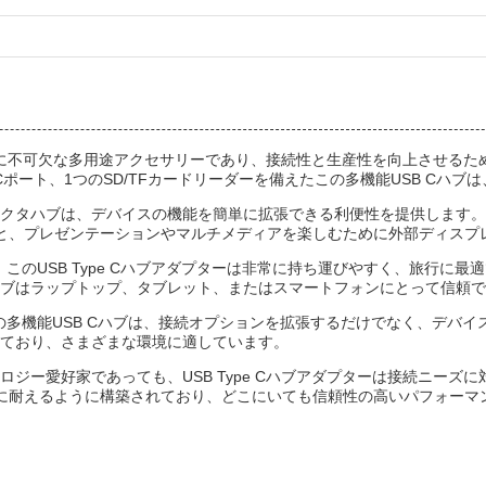
リオに不可欠な多用途アクセサリーであり、接続性と生産性を向上させるため
ype Cポート、1つのSD/TFカードリーダーを備えたこの多機能USB 
コネクタハブは、デバイスの機能を簡単に拡張できる利便性を提供します。
ると、プレゼンテーションやマルチメディアを楽しむために外部ディスプ
、このUSB Type Cハブアダプターは非常に持ち運びやすく、旅行に
ブはラップトップ、タブレット、またはスマートフォンにとって信頼で
トするこの多機能USB Cハブは、接続オプションを拡張するだけでなく、デ
ており、さまざまな環境に適しています。
ジー愛好家であっても、USB Type Cハブアダプターは接続ニーズ
件に耐えるように構築されており、どこにいても信頼性の高いパフォーマ