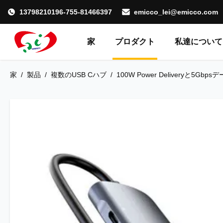
13798210196-755-81466397
emicco_lei@emicco.com
家
プロダクト
私達について
家
/
製品
/
複数のUSB Cハブ
/
100W Power Deliveryと5