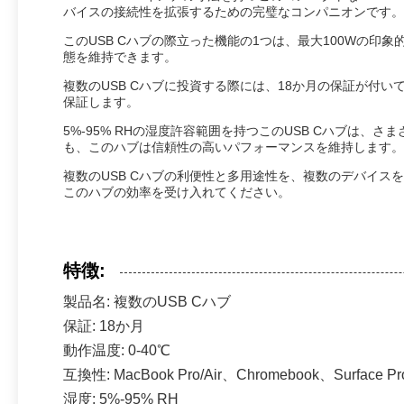
バイスの接続性を拡張するための完璧なコンパニオンです。
このUSB Cハブの際立った機能の1つは、最大100Wの
態を維持できます。
複数のUSB Cハブに投資する際には、18か月の保証が
保証します。
5%-95% RHの湿度許容範囲を持つこのUSB Cハブ
も、このハブは信頼性の高いパフォーマンスを維持します。
複数のUSB Cハブの利便性と多用途性を、複数のデバイ
このハブの効率を受け入れてください。
特徴:
製品名: 複数のUSB Cハブ
保証: 18か月
動作温度: 0-40℃
互換性: MacBook Pro/Air、Chromebook、Surface 
湿度: 5%-95% RH