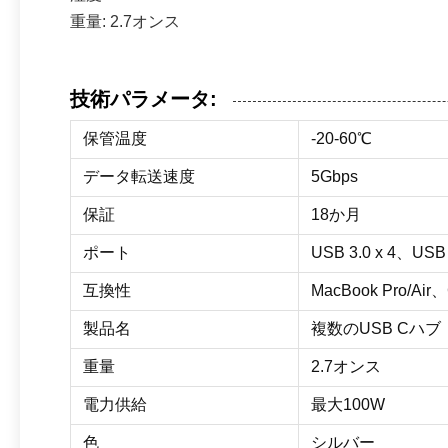
重量: 2.7オンス
技術パラメータ:
保管温度
-20-60℃
データ転送速度
5Gbps
保証
18か月
ポート
USB 3.0 x 4、US
互換性
MacBook Pro/Air
製品名
複数のUSB Cハブ
重量
2.7オンス
電力供給
最大100W
色
シルバー