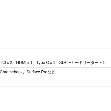
B 2.0 x 2、HDMI x 1、Type C x 1、SD/TFカードリーダー x 1
、Chromebook、Surface Proなど