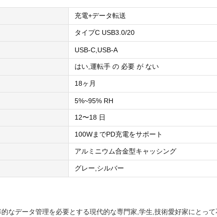
充電+データ転送
タイプC USB3.0/20
USB-C,USB-A
はい,運転手 の 必要 が ない
18ヶ月
5%~95% RH
12〜18 日
100WまでPD充電をサポート
アルミニウム合金型キャッシング
グレー,シルバー
と効率的なデータ管理を必要とする現代的な専門家,学生,技術愛好家にとっ