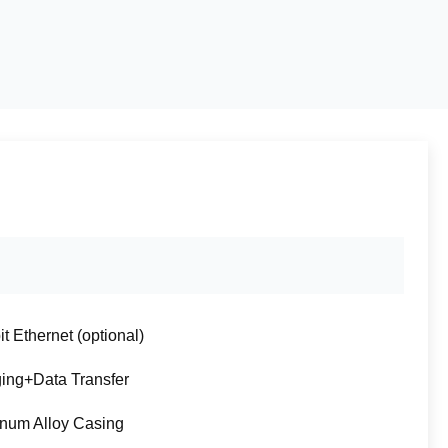
t Ethernet (optional)
ing+Data Transfer
num Alloy Casing