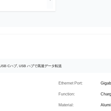
,
SB Cハブ
USB ハブで高速データ転送
Ethernet Port:
Gigabi
Function:
Charg
Material:
Alumi