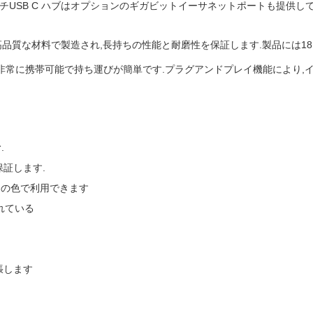
チUSB C ハブはオプションのギガビットイーサネットポートも提供し
.高品質な材料で製造され,長持ちの性能と耐磨性を保証します.製品には1
,非常に携帯可能で持ち運びが簡単です.プラグアンドプレイ機能により,
.
証します.
ーの色で利用できます
れている
張します