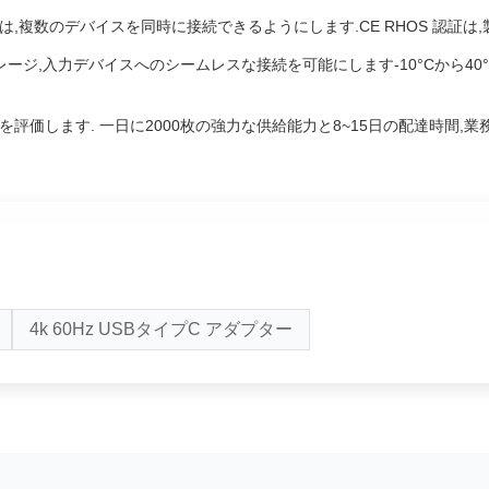
,複数のデバイスを同時に接続できるようにします.CE RHOS 認証は
レージ,入力デバイスへのシームレスな接続を可能にします-10°Cから4
価します. 一日に2000枚の強力な供給能力と8~15日の配達時間,業
4k 60Hz USBタイプC アダプター