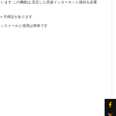
ています.この機能は,安定した高速インターネット接続を必要
8ヶ月保証があります.
インストールと使用は簡単です.