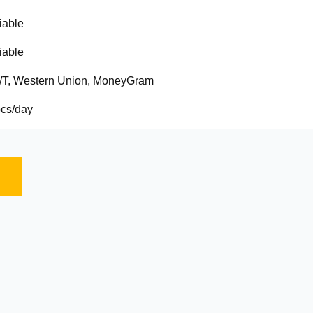
iable
iable
T/T, Western Union, MoneyGram
cs/day