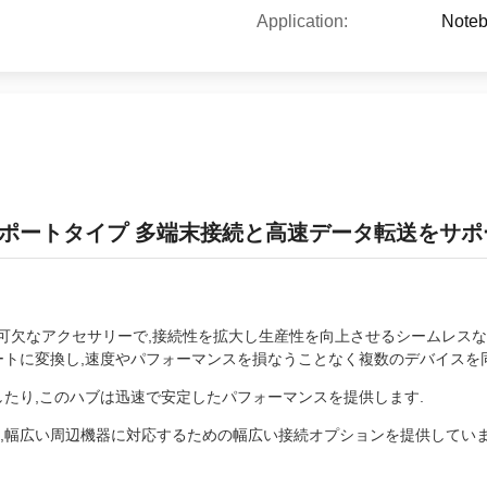
Application:
Note
USB Aポートタイプ 多端末接続と高速データ転送をサ
不可欠なアクセサリーで,接続性を拡大し生産性を向上させるシームレスな
ポートに変換し,速度やパフォーマンスを損なうことなく複数のデバイスを
したり,このハブは迅速で安定したパフォーマンスを提供します.
を備えて,幅広い周辺機器に対応するための幅広い接続オプションを提供して