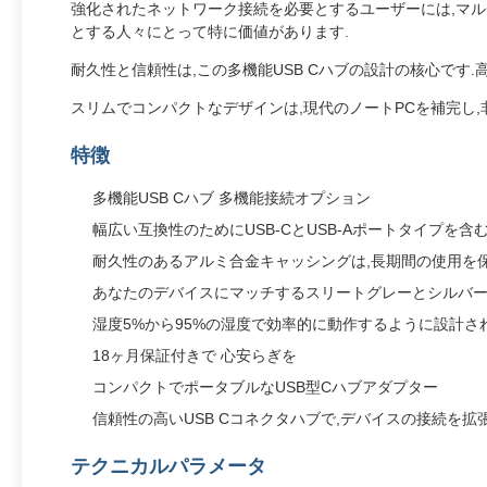
強化されたネットワーク接続を必要とするユーザーには,マル
とする人々にとって特に価値があります.
耐久性と信頼性は,この多機能USB Cハブの設計の核心です
スリムでコンパクトなデザインは,現代のノートPCを補完し
特徴
多機能USB Cハブ 多機能接続オプション
幅広い互換性のためにUSB-CとUSB-Aポートタイプを含む
耐久性のあるアルミ合金キャッシングは,長期間の使用を保
あなたのデバイスにマッチするスリートグレーとシルバ
湿度5%から95%の湿度で効率的に動作するように設計さ
18ヶ月保証付きで 心安らぎを
コンパクトでポータブルなUSB型Cハブアダプター
信頼性の高いUSB Cコネクタハブで,デバイスの接続を拡
テクニカルパラメータ