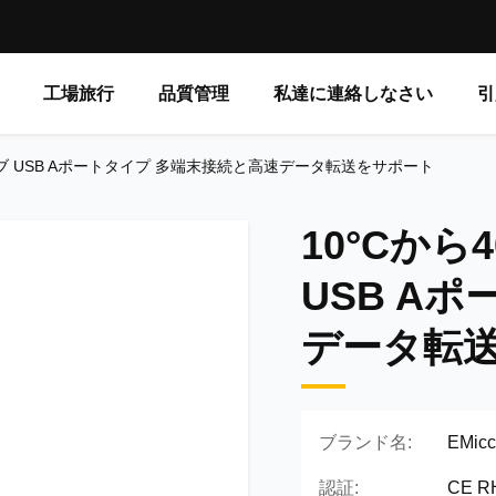
工場旅行
品質管理
私達に連絡しなさい
引
クタハブ USB Aポートタイプ 多端末接続と高速データ転送をサポート
10°Cから
USB A
データ転
ブランド名:
EMic
認証:
CE R