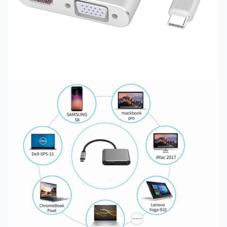
Sản phẩm:
Sở hữu
Màu sản
phẩm:
Xám
Chứng nhận
:
FCC,CE,ROHS