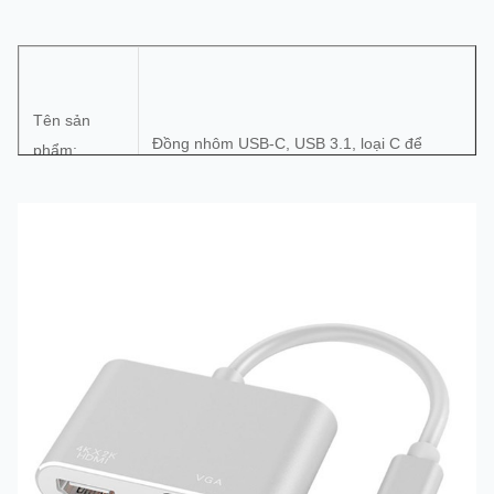
Tên sản
Đồng nhôm USB-C, USB 3.1, loại C để
phẩm:
HDMI & VGA kết nối bộ điều hợp
Mô hình sản
phẩm:
YY-TPU1043