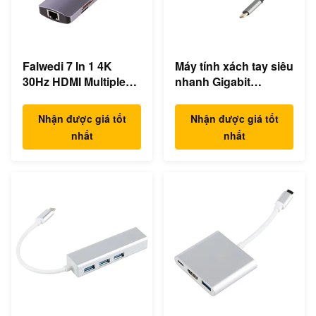
Falwedi 7 In 1 4K
Máy tính xách tay siêu
30Hz HDMI Multiple
nhanh Gigabit
USB Type C Hub
Ethernet USB C
Docking Station
Nhận được giá tốt
Nhận được giá tốt
nhất
nhất