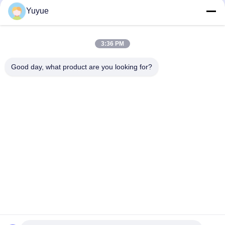
Yuyue
3:36 PM
Good day, what product are you looking for?
Gửi
Nhà
Sản Phẩm
Về Chúng Tôi
Tham Quan Nhà Máy
Kiểm Soát Chất Lượng
Liên Hệ Chúng Tôi
Yêu Cầu Báo Giá
© 2026 Shenzhen Yuyue Electronic Technology Co., Ltd. All Rights