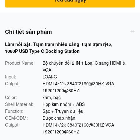
Chi tiết sản phẩm
Làm nổi bật:
Trạm trạm nhiều cảng
,
trạm trạm rj45
,
1080P USB Type C Docking Station
Product Name:
Bộ chuyển đổi 2 IN 1 Loại C sang HDMI &
VGA
Input:
LOẠI-C
Output:
HDMI 4k*2k 3840*2160@30HZ VGA
1920*1200@60HZ
Color:
xám, bạc
Shell Material:
Hợp kim nhôm + ABS
Function:
Sạc + Truyền dữ liệu
OEM/ODM:
Được chấp nhận.
Output:
HDMI 4k*2k 3840*2160@30HZ VGA
1920*1200@60HZ