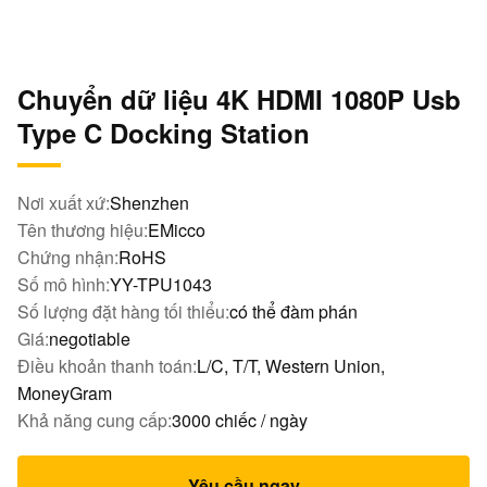
Chuyển dữ liệu 4K HDMI 1080P Usb
Type C Docking Station
Nơi xuất xứ:
Shenzhen
Tên thương hiệu:
EMicco
Chứng nhận:
RoHS
Số mô hình:
YY-TPU1043
Số lượng đặt hàng tối thiểu:
có thể đàm phán
Giá:
negotiable
Điều khoản thanh toán:
L/C, T/T, Western Union,
MoneyGram
Khả năng cung cấp:
3000 chiếc / ngày
Yêu cầu ngay