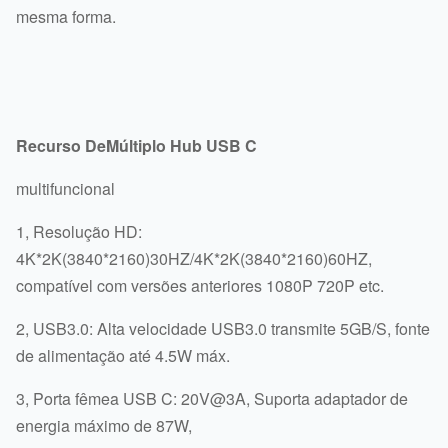
mesma forma.
Recurso
De
Múltiplo Hub USB C
multifuncional
1, Resolução HD:
4K*2K(3840*2160)30HZ/4K*2K(3840*2160)60HZ,
compatível com versões anteriores 1080P 720P etc.
2, USB3.0: Alta velocidade USB3.0 transmite 5GB/S, fonte
de alimentação até 4.5W máx.
3, Porta fêmea USB C: 20V@3A, Suporta adaptador de
energia máximo de 87W,