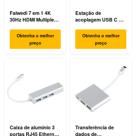
Falwedi 7 em 1 4K
Estação de
30Hz HDMI Multiple
acoplagem USB C de
USB Tipo C Hub
computador portátil
ultra rápido Gigabit
Obtenha o melhor
Obtenha o melhor
Ethernet
preço
preço
Caixa de alumínio 3
Transferência de
portas RJ45 Ethernet
dados de