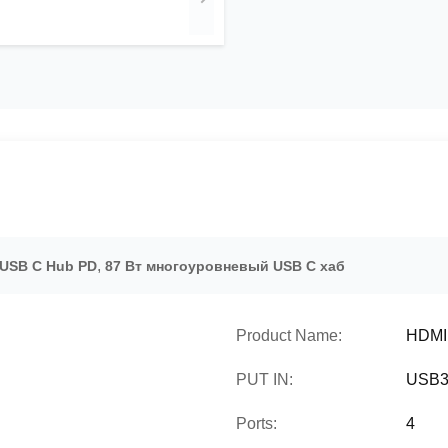
,
USB C Hub PD
87 Вт многоуровневый USB C хаб
Product Name:
HDMI
PUT IN:
USB3
Ports:
4