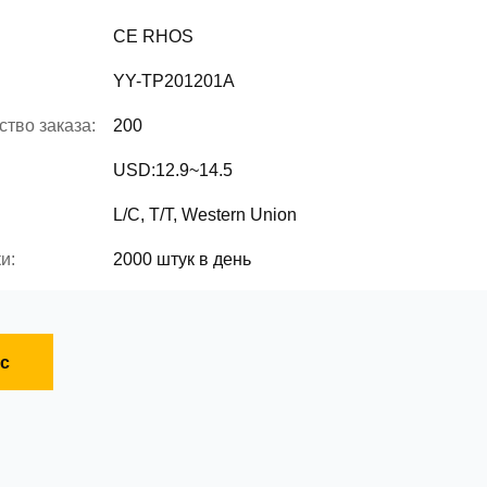
CE RHOS
YY-TP201201A
тво заказа:
200
USD:12.9~14.5
L/C, T/T, Western Union
и:
2000 штук в день
с