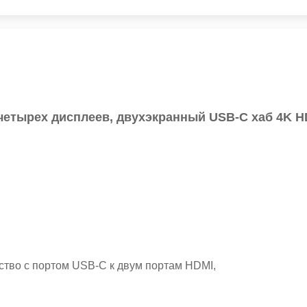
 четырех дисплеев, двухэкранный USB-C хаб 4K H
тво с портом USB-C к двум портам HDMI,