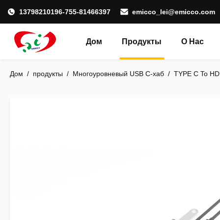
13798210196-755-81466397
emicco_lei@emicco.com
Дом
Продукты
О Нас
Дом
/
продукты
/
Многоуровневый USB C-хаб
/
TYPE C To HD