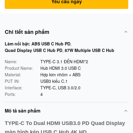
Yêu cầu ngay
Chi tiết sản phẩm
Làm nổi bật:
ABS USB C Hub PD
,
Quad Display USB C Hub PD
,
87W Multiple USB C Hub
Name:
TYPE-C 3.1 ĐẾN HDMI*2
Product Name:
Hub HDMI 3.0 USB C
Material:
Hợp kim nhôm + ABS
PUT IN:
USB3 kiểu C.1
Interface:
TYPE-C, USB 3.0/2.0
Ports:
4
Mô tả sản phẩm
TYPE-C To Dual HDMI USB3.0 PD Quad Display
màn hình kép USB C Hub 4K HD