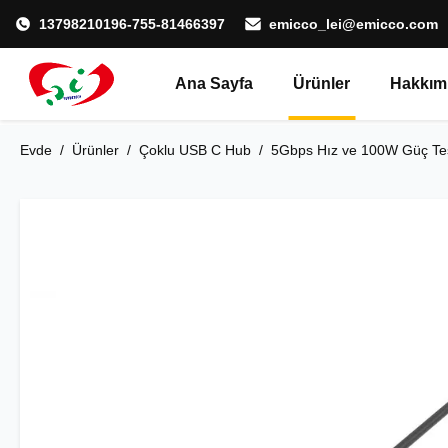
13798210196-755-81466397
emicco_lei@emicco.com
Ana Sayfa
Ürünler
Hakkım
Evde
/
Ürünler
/
Çoklu USB C Hub
/
5Gbps Hız ve 100W Güç Tes