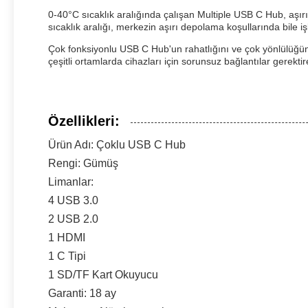
0-40°C sıcaklık aralığında çalışan Multiple USB C Hub, aşır
sıcaklık aralığı, merkezin aşırı depolama koşullarında bile işl
Çok fonksiyonlu USB C Hub'un rahatlığını ve çok yönlülüğünü
çeşitli ortamlarda cihazları için sorunsuz bağlantılar gerektire
Özellikleri:
Ürün Adı: Çoklu USB C Hub
Rengi: Gümüş
Limanlar:
4 USB 3.0
2 USB 2.0
1 HDMI
1 C Tipi
1 SD/TF Kart Okuyucu
Garanti: 18 ay