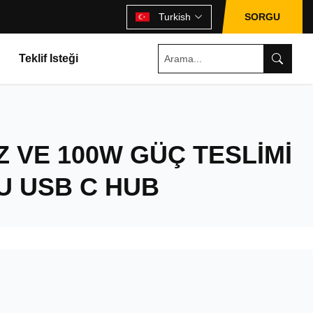
Turkish
SORGU
Teklif Isteği
Z VE 100W GÜÇ TESLIMI
U USB C HUB