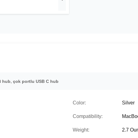
,
B hub
çok portlu USB C hub
Color:
Silver
Compatibility:
MacBoo
Weight:
2.7 Ou