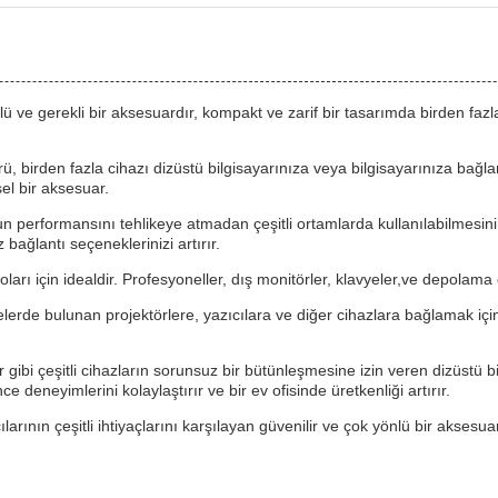
yönlü ve gerekli bir aksesuardır, kompakt ve zarif bir tasarımda birden 
, birden fazla cihazı dizüstü bilgisayarınıza veya bilgisayarınıza bağl
sel bir aksesuar.
n performansını tehlikeye atmadan çeşitli ortamlarda kullanılabilmesini
ağlantı seçeneklerinizi artırır.
için idealdir. Profesyoneller, dış monitörler, klavyeler,ve depolama cihaz
nelerde bulunan projektörlere, yazıcılara ve diğer cihazlara bağlamak i
lar gibi çeşitli cihazların sorunsuz bir bütünleşmesine izin veren dizüstü 
eneyimlerini kolaylaştırır ve bir ev ofisinde üretkenliği artırır.
arının çeşitli ihtiyaçlarını karşılayan güvenilir ve çok yönlü bir aksesua