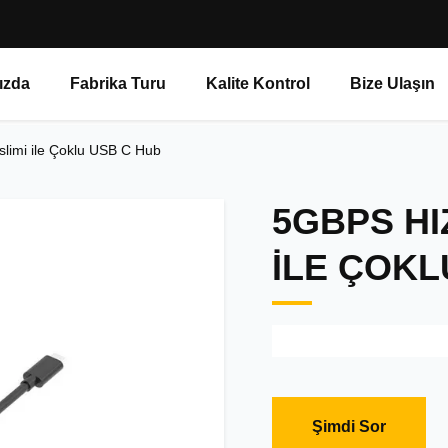
ızda
Fabrika Turu
Kalite Kontrol
Bize Ulaşın
limi ile Çoklu USB C Hub
5GBPS HI
ILE ÇOKL
Şimdi Sor