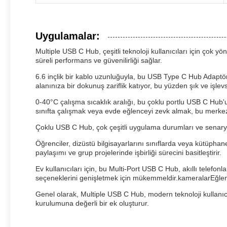
Uygulamalar:
Multiple USB C Hub, çeşitli teknoloji kullanıcıları için çok 
süreli performans ve güvenilirliği sağlar.
6.6 inçlik bir kablo uzunluğuyla, bu USB Type C Hub Adaptörü
alanınıza bir dokunuş zariflik katıyor, bu yüzden şık ve işlev
0-40°C çalışma sıcaklık aralığı, bu çoklu portlu USB C Hub'u
sınıfta çalışmak veya evde eğlenceyi zevk almak, bu merkez b
Çoklu USB C Hub, çok çeşitli uygulama durumları ve senaryoları 
Öğrenciler, dizüstü bilgisayarlarını sınıflarda veya kütüpha
paylaşımı ve grup projelerinde işbirliği sürecini basitleştirir.
Ev kullanıcıları için, bu Multi-Port USB C Hub, akıllı telefon
seçeneklerini genişletmek için mükemmeldir.kameralarEğlence d
Genel olarak, Multiple USB C Hub, modern teknoloji kullanıcıl
kurulumuna değerli bir ek oluşturur.