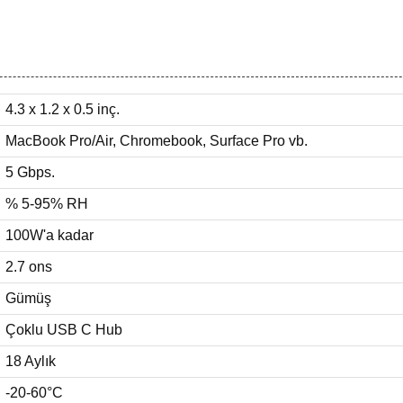
4.3 x 1.2 x 0.5 inç.
MacBook Pro/Air, Chromebook, Surface Pro vb.
5 Gbps.
% 5-95% RH
100W'a kadar
2.7 ons
Gümüş
Çoklu USB C Hub
18 Aylık
-20-60°C