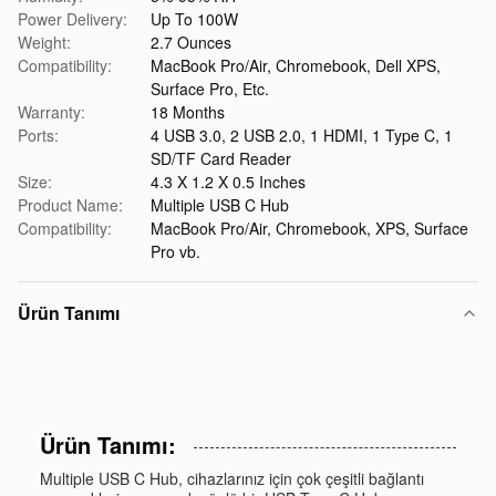
Power Delivery:
Up To 100W
Weight:
2.7 Ounces
Compatibility:
MacBook Pro/Air, Chromebook, Dell XPS,
Surface Pro, Etc.
Warranty:
18 Months
Ports:
4 USB 3.0, 2 USB 2.0, 1 HDMI, 1 Type C, 1
SD/TF Card Reader
Size:
4.3 X 1.2 X 0.5 Inches
Product Name:
Multiple USB C Hub
Compatibility:
MacBook Pro/Air, Chromebook, XPS, Surface
Pro vb.
Ürün Tanımı
Ürün Tanımı:
Multiple USB C Hub, cihazlarınız için çok çeşitli bağlantı