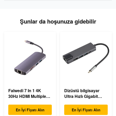
Şunlar da hoşunuza gidebilir
Falwedi 7 In 1 4K
Dizüstü bilgisayar
30Hz HDMI Multiple
Ultra Hızlı Gigabit
USB Type C Hub
Ethernet USB C
Doklama İstasyonu
En İyi Fiyatı Alın
En İyi Fiyatı Alın