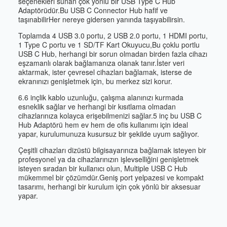
seçenekleri sunan çok yönlü bir USB Type C Hub
Adaptörüdür.Bu USB C Connector Hub hafif ve
taşınabilirHer nereye gidersen yanında taşıyabilirsin.
Toplamda 4 USB 3.0 portu, 2 USB 2.0 portu, 1 HDMI portu,
1 Type C portu ve 1 SD/TF Kart Okuyucu,Bu çoklu portlu
USB C Hub, herhangi bir sorun olmadan birden fazla cihazı
eşzamanlı olarak bağlamanıza olanak tanır.İster veri
aktarmak, ister çevresel cihazları bağlamak, isterse de
ekranınızı genişletmek için, bu merkez sizi korur.
6.6 inçlik kablo uzunluğu, çalışma alanınızı kurmada
esneklik sağlar ve herhangi bir kısıtlama olmadan
cihazlarınıza kolayca erişebilmenizi sağlar.5 inç bu USB C
Hub Adaptörü hem ev hem de ofis kullanımı için ideal
yapar, kurulumunuza kusursuz bir şekilde uyum sağlıyor.
Çeşitli cihazları dizüstü bilgisayarınıza bağlamak isteyen bir
profesyonel ya da cihazlarınızın işlevselliğini genişletmek
isteyen sıradan bir kullanıcı olun, Multiple USB C Hub
mükemmel bir çözümdür.Geniş port yelpazesi ve kompakt
tasarımı, herhangi bir kurulum için çok yönlü bir aksesuar
yapar.